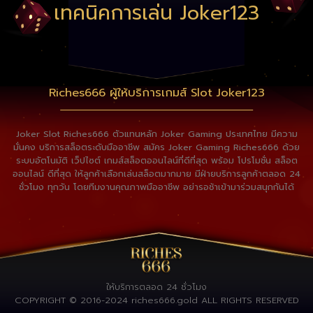
เทคนิคการเล่น Joker123
Riches666 ผู้ให้บริการเกมส์ Slot Joker123
Joker Slot Riches666 ตัวแทนหลัก Joker Gaming ประเทศไทย มีความ
มั่นคง บริการสล็อตระดับมืออาชีพ สมัคร Joker Gaming Riches666 ด้วย
ระบบอัตโนมัติ เว็ปไซต์ เกมส์สล็อตออนไลน์ที่ดีที่สุด พร้อม โปรโมชั่น สล็อต
ออนไลน์ ดีที่สุด ให้ลูกค้าเลือกเล่นสล็อตมากมาย มีฝ่ายบริการลูกค้าตลอด 24
ชั่วโมง ทุกวัน โดยทีมงานคุณภาพมืออาชีพ อย่ารอช้าเข้ามาร่วมสนุกกันได้
ให้บริการตลอด 24 ชั่วโมง
COPYRIGHT © 2016-2024 riches666.gold ALL RIGHTS RESERVED