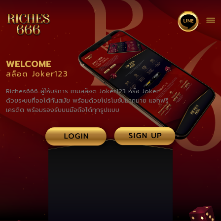
WELCOME
สล็อต Joker123
Riches666 ผู้ให้บริการ เกมสล็อต Joker123 หรือ Joker
ด้วยระบบที่ออโต้ทันสมัย พร้อมด้วยโปรโมชั่นมากมาย แจกฟรี
เครดิต พร้อมรองรับบนมือถือได้ทุกรูปเเบบ